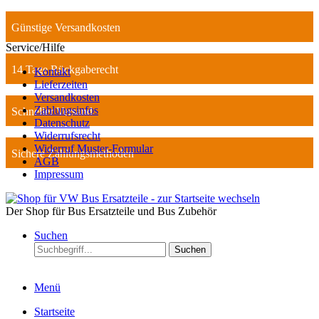
Günstige Versandkosten
Service/Hilfe
14 Tage Rückgaberecht
Kontakt
Lieferzeiten
Versandkosten
Zahlungsinfos
Schneller Versand
Datenschutz
Widerrufsrecht
Widerruf Muster-Formular
Sichere Zahlungsmethoden
AGB
Impressum
Der Shop für Bus Ersatzteile und Bus Zubehör
Suchen
Suchen
Menü
Startseite