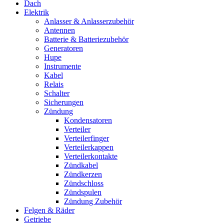
Dach
Elektrik
Anlasser & Anlasserzubehör
Antennen
Batterie & Batteriezubehör
Generatoren
Hupe
Instrumente
Kabel
Relais
Schalter
Sicherungen
Zündung
Kondensatoren
Verteiler
Verteilerfinger
Verteilerkappen
Verteilerkontakte
Zündkabel
Zündkerzen
Zündschloss
Zündspulen
Zündung Zubehör
Felgen & Räder
Getriebe