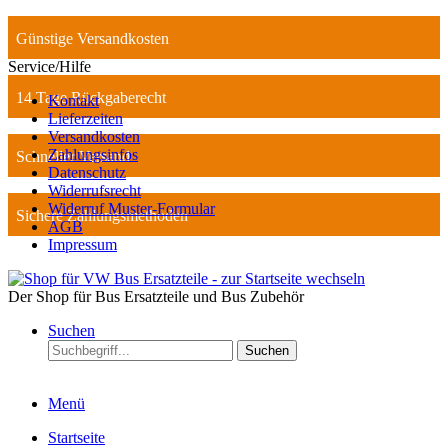
Günstige Versandkosten
Service/Hilfe
14 Tage Rückgaberecht
Kontakt
Lieferzeiten
Versandkosten
Zahlungsinfos
Schneller Versand
Datenschutz
Widerrufsrecht
Widerruf Muster-Formular
Sichere Zahlungsmethoden
AGB
Impressum
Der Shop für Bus Ersatzteile und Bus Zubehör
Suchen
Suchen
Menü
Startseite