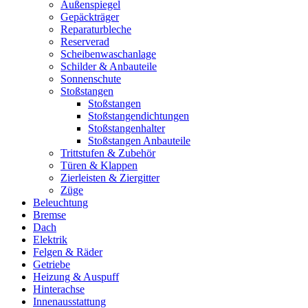
Außenspiegel
Gepäckträger
Reparaturbleche
Reserverad
Scheibenwaschanlage
Schilder & Anbauteile
Sonnenschute
Stoßstangen
Stoßstangen
Stoßstangendichtungen
Stoßstangenhalter
Stoßstangen Anbauteile
Trittstufen & Zubehör
Türen & Klappen
Zierleisten & Ziergitter
Züge
Beleuchtung
Bremse
Dach
Elektrik
Felgen & Räder
Getriebe
Heizung & Auspuff
Hinterachse
Innenausstattung