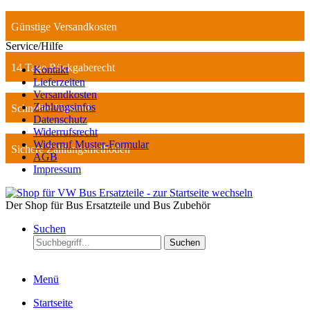
Günstige Versandkosten
Service/Hilfe
14 Tage Rückgaberecht
Kontakt
Lieferzeiten
Versandkosten
Zahlungsinfos
Schneller Versand
Datenschutz
Widerrufsrecht
Widerruf Muster-Formular
Sichere Zahlungsmethoden
AGB
Impressum
Der Shop für Bus Ersatzteile und Bus Zubehör
Suchen
Suchen
Menü
Startseite