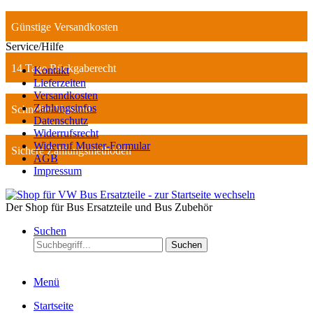
Günstige Versandkosten
Service/Hilfe
14 Tage Rückgaberecht
Kontakt
Lieferzeiten
Versandkosten
Zahlungsinfos
Schneller Versand
Datenschutz
Widerrufsrecht
Widerruf Muster-Formular
Sichere Zahlungsmethoden
AGB
Impressum
Der Shop für Bus Ersatzteile und Bus Zubehör
Suchen
Suchen
Menü
Startseite