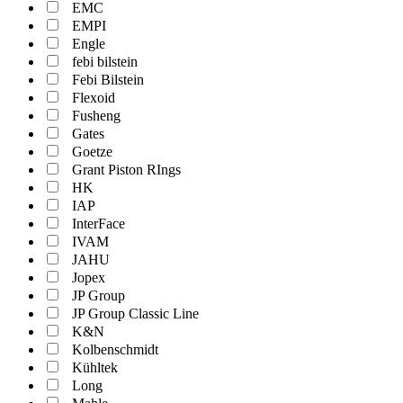
EMC
EMPI
Engle
febi bilstein
Febi Bilstein
Flexoid
Fusheng
Gates
Goetze
Grant Piston RIngs
HK
IAP
InterFace
IVAM
JAHU
Jopex
JP Group
JP Group Classic Line
K&N
Kolbenschmidt
Kühltek
Long