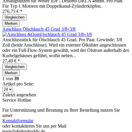
Ansaugstutzen für Weber IDF | Dellorto DRLA 48mm. Pro Paar.
Für Typ 1 Motoren mit Doppelkanal-Zylinderköpfen.
276,75 € *
Vergleichen
Merken
Anschluss Ölschlauch 45 Grad 3/8»3/8
Anschlussstück für Ölschlauch 45 Grad. Pro Paar. Gewinde: 3/8
Zoll (beide Anschlüsse). Wird ein externer Ölkühler angeschlossen
oder ein Full-Flow-System gewählt, wird der Ölstrom außerhalb des
Kurbelgehäuses geführt, wofür neben...
27,49 € *
Vergleichen
Merken
1
von
39
Artikel pro Seite:
Zuletzt angesehen
Service Hotline
Für Unterstützung und Beratung zu Ihrer Bestellung nutzen Sie
unser
Kontaktformular
oder kontaktieren Sie uns per Mail
team@derbusbuddy.de