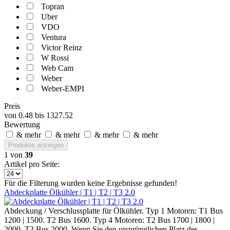
Topran
Uber
VDO
Ventura
Victor Reinz
W Rossi
Web Cam
Weber
Weber-EMPI
Preis
von
0.48
bis
1327.52
Bewertung
& mehr
& mehr
& mehr
& mehr
Produkte anzeigen
1
von
39
Artikel pro Seite:
Für die Filterung wurden keine Ergebnisse gefunden!
Abdeckplatte Ölkühler | T1 | T2 | T3 2.0
Abdeckung / Verschlussplatte für Ölkühler. Typ 1 Motoren: T1 Bus
1200 | 1500. T2 Bus 1600. Typ 4 Motoren: T2 Bus 1700 | 1800 |
2000. T3 Bus 2000. Wenn Sie den ursprünglichen Platz des