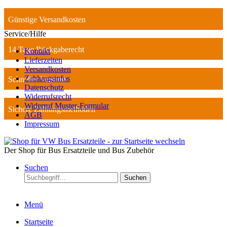
Günstige Versandkosten
Service/Hilfe
14 Tage Rückgaberecht
Kontakt
Lieferzeiten
Versandkosten
Zahlungsinfos
Schneller Versand
Datenschutz
Widerrufsrecht
Widerruf Muster-Formular
Sichere Zahlungsmethoden
AGB
Impressum
Der Shop für Bus Ersatzteile und Bus Zubehör
Suchen
Suchen
Menü
Startseite