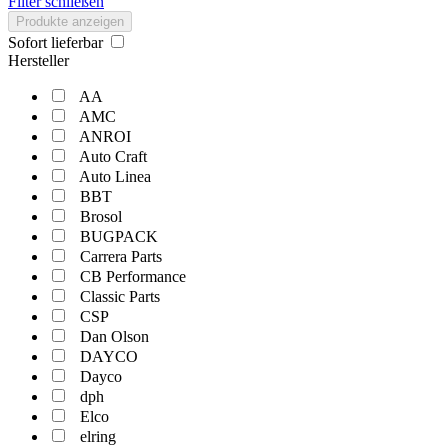
Filter schließen
Produkte anzeigen
Sofort lieferbar
Hersteller
AA
AMC
ANROI
Auto Craft
Auto Linea
BBT
Brosol
BUGPACK
Carrera Parts
CB Performance
Classic Parts
CSP
Dan Olson
DAYCO
Dayco
dph
Elco
elring