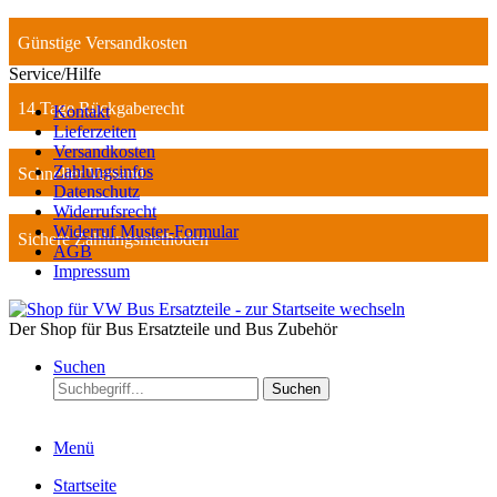
Günstige Versandkosten
Service/Hilfe
14 Tage Rückgaberecht
Kontakt
Lieferzeiten
Versandkosten
Zahlungsinfos
Schneller Versand
Datenschutz
Widerrufsrecht
Widerruf Muster-Formular
Sichere Zahlungsmethoden
AGB
Impressum
Der Shop für Bus Ersatzteile und Bus Zubehör
Suchen
Suchen
Menü
Startseite