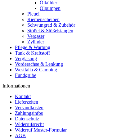
Ölkühler
Ölpumpen
Pleuel
Riemenscheiben
Schwungrad & Zubehör
Stößel & Stößelstangen
Vergaser
Zylinder
Pflege & Wartung
Tank & Kraftstoff
Verglasung
Vorderachse & Lenkung
Westfalia & Camping
Fundgrube
Informationen
Kontakt
Lieferzeiten
Versandkosten
Zahlungsinfos
Datenschutz
Widerrufsrecht
Widerruf Muster-Formular
AGB