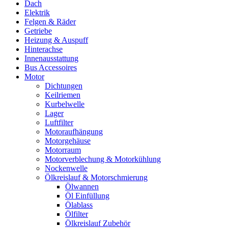
Dach
Elektrik
Felgen & Räder
Getriebe
Heizung & Auspuff
Hinterachse
Innenausstattung
Bus Accessoires
Motor
Dichtungen
Keilriemen
Kurbelwelle
Lager
Luftfilter
Motoraufhängung
Motorgehäuse
Motorraum
Motorverblechung & Motorkühlung
Nockenwelle
Ölkreislauf & Motorschmierung
Ölwannen
Öl Einfüllung
Ölablass
Ölfilter
Ölkreislauf Zubehör