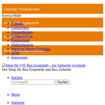
Günstige Versandkosten
Service/Hilfe
14 Tage Rückgaberecht
Kontakt
Lieferzeiten
Versandkosten
Zahlungsinfos
Schneller Versand
Datenschutz
Widerrufsrecht
Widerruf Muster-Formular
Sichere Zahlungsmethoden
AGB
Impressum
Der Shop für Bus Ersatzteile und Bus Zubehör
Suchen
Suchen
Menü
Startseite