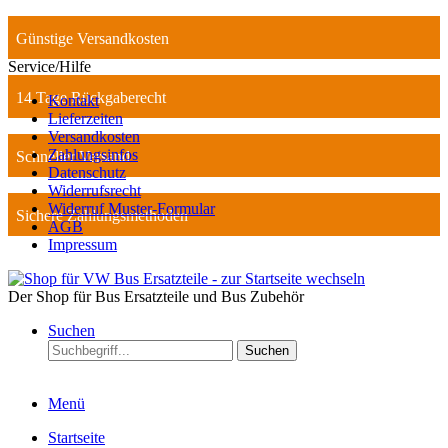
Günstige Versandkosten
Service/Hilfe
14 Tage Rückgaberecht
Kontakt
Lieferzeiten
Versandkosten
Zahlungsinfos
Schneller Versand
Datenschutz
Widerrufsrecht
Widerruf Muster-Formular
Sichere Zahlungsmethoden
AGB
Impressum
Der Shop für Bus Ersatzteile und Bus Zubehör
Suchen
Suchen
Menü
Startseite