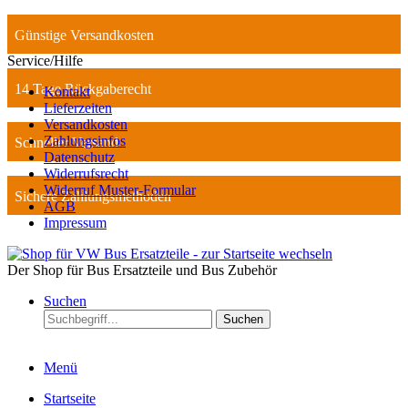
Günstige Versandkosten
Service/Hilfe
14 Tage Rückgaberecht
Kontakt
Lieferzeiten
Versandkosten
Zahlungsinfos
Schneller Versand
Datenschutz
Widerrufsrecht
Widerruf Muster-Formular
Sichere Zahlungsmethoden
AGB
Impressum
Der Shop für Bus Ersatzteile und Bus Zubehör
Suchen
Suchen
Menü
Startseite