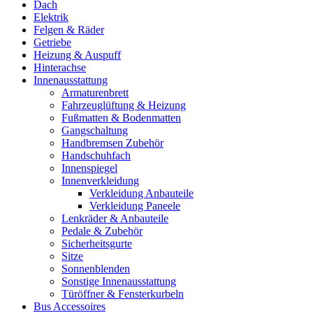
Dach
Elektrik
Felgen & Räder
Getriebe
Heizung & Auspuff
Hinterachse
Innenausstattung
Armaturenbrett
Fahrzeuglüftung & Heizung
Fußmatten & Bodenmatten
Gangschaltung
Handbremsen Zubehör
Handschuhfach
Innenspiegel
Innenverkleidung
Verkleidung Anbauteile
Verkleidung Paneele
Lenkräder & Anbauteile
Pedale & Zubehör
Sicherheitsgurte
Sitze
Sonnenblenden
Sonstige Innenausstattung
Türöffner & Fensterkurbeln
Bus Accessoires