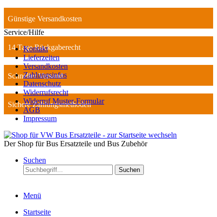
Günstige Versandkosten
Service/Hilfe
14 Tage Rückgaberecht
Kontakt
Lieferzeiten
Versandkosten
Zahlungsinfos
Schneller Versand
Datenschutz
Widerrufsrecht
Widerruf Muster-Formular
Sichere Zahlungsmethoden
AGB
Impressum
Der Shop für Bus Ersatzteile und Bus Zubehör
Suchen
Suchen
Menü
Startseite