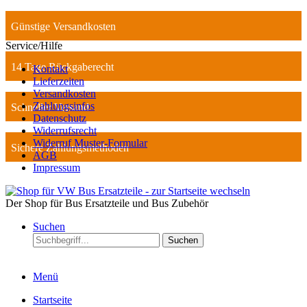
Günstige Versandkosten
Service/Hilfe
14 Tage Rückgaberecht
Kontakt
Lieferzeiten
Versandkosten
Zahlungsinfos
Schneller Versand
Datenschutz
Widerrufsrecht
Widerruf Muster-Formular
Sichere Zahlungsmethoden
AGB
Impressum
Der Shop für Bus Ersatzteile und Bus Zubehör
Suchen
Suchen
Menü
Startseite