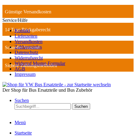
Günstige Versandkosten
Service/Hilfe
14 Tage Rückgaberecht
Kontakt
Lieferzeiten
Versandkosten
Zahlungsinfos
Schneller Versand
Datenschutz
Widerrufsrecht
Widerruf Muster-Formular
Sichere Zahlungsmethoden
AGB
Impressum
Der Shop für Bus Ersatzteile und Bus Zubehör
Suchen
Suchen
Menü
Startseite