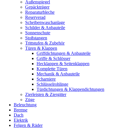
Außenspiegel
Gepäckträger
Reparaturbleche
Reserverad
Scheibenwaschanlage
Schilder & Anbauteile
Sonnenschute
Stoßstangen
Trittstufen & Zubehör
Türen & Klappen
Griffdichtungen & Anbauteile
Griffe & Schlösser
Hecklappen & Seitenklappen
Komplette Türen
Mechanik & Anbauteile
Scharniere
Schlüsselrohlinge
Türdichtungen & Klappendichtungen
Zierleisten & Ziergitter
Züge
Beleuchtung
Bremse
Dach
Elektrik
Felgen & Räder