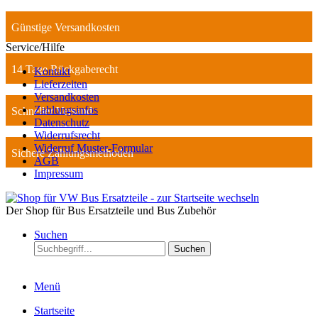
Günstige Versandkosten
Service/Hilfe
14 Tage Rückgaberecht
Kontakt
Lieferzeiten
Versandkosten
Zahlungsinfos
Schneller Versand
Datenschutz
Widerrufsrecht
Widerruf Muster-Formular
Sichere Zahlungsmethoden
AGB
Impressum
Der Shop für Bus Ersatzteile und Bus Zubehör
Suchen
Suchen
Menü
Startseite