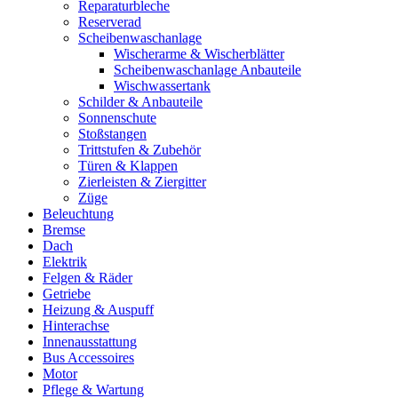
Reparaturbleche
Reserverad
Scheibenwaschanlage
Wischerarme & Wischerblätter
Scheibenwaschanlage Anbauteile
Wischwassertank
Schilder & Anbauteile
Sonnenschute
Stoßstangen
Trittstufen & Zubehör
Türen & Klappen
Zierleisten & Ziergitter
Züge
Beleuchtung
Bremse
Dach
Elektrik
Felgen & Räder
Getriebe
Heizung & Auspuff
Hinterachse
Innenausstattung
Bus Accessoires
Motor
Pflege & Wartung