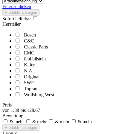
Filter schließen
Produkte anzeigen
Sofort lieferbar
Hersteller
Bosch
C&C
Classic Parts
EMC
febi bilstein
Kafer
N.A.
Original
SWF
Topran
Wolfsburg West
Preis
von
1.88
bis
128.67
Bewertung
& mehr
& mehr
& mehr
& mehr
Produkte anzeigen
1
von
2