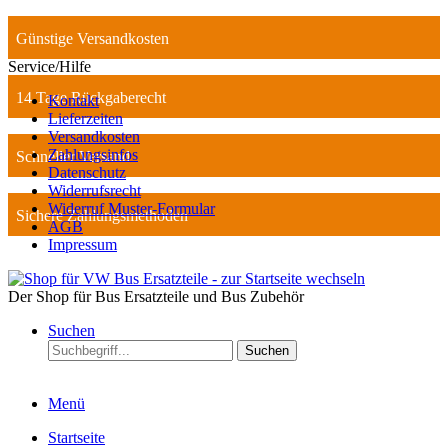
Günstige Versandkosten
Service/Hilfe
14 Tage Rückgaberecht
Kontakt
Lieferzeiten
Versandkosten
Zahlungsinfos
Schneller Versand
Datenschutz
Widerrufsrecht
Widerruf Muster-Formular
Sichere Zahlungsmethoden
AGB
Impressum
Der Shop für Bus Ersatzteile und Bus Zubehör
Suchen
Suchen
Menü
Startseite