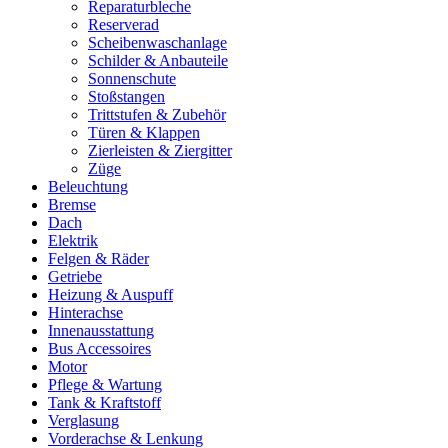
Reparaturbleche
Reserverad
Scheibenwaschanlage
Schilder & Anbauteile
Sonnenschute
Stoßstangen
Trittstufen & Zubehör
Türen & Klappen
Zierleisten & Ziergitter
Züge
Beleuchtung
Bremse
Dach
Elektrik
Felgen & Räder
Getriebe
Heizung & Auspuff
Hinterachse
Innenausstattung
Bus Accessoires
Motor
Pflege & Wartung
Tank & Kraftstoff
Verglasung
Vorderachse & Lenkung