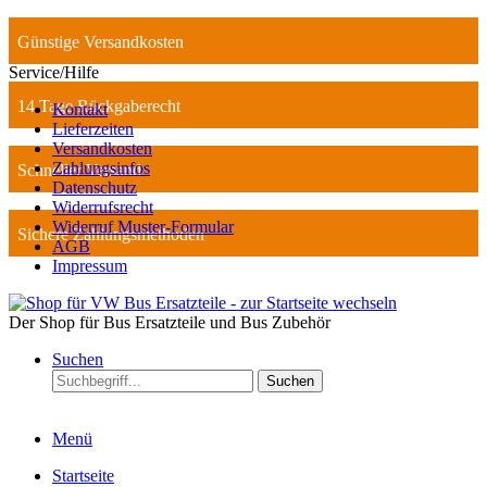
Günstige Versandkosten
Service/Hilfe
14 Tage Rückgaberecht
Kontakt
Lieferzeiten
Versandkosten
Zahlungsinfos
Schneller Versand
Datenschutz
Widerrufsrecht
Widerruf Muster-Formular
Sichere Zahlungsmethoden
AGB
Impressum
Der Shop für Bus Ersatzteile und Bus Zubehör
Suchen
Suchen
Menü
Startseite