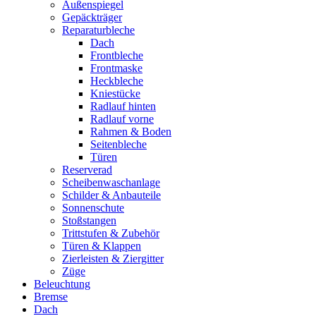
Außenspiegel
Gepäckträger
Reparaturbleche
Dach
Frontbleche
Frontmaske
Heckbleche
Kniestücke
Radlauf hinten
Radlauf vorne
Rahmen & Boden
Seitenbleche
Türen
Reserverad
Scheibenwaschanlage
Schilder & Anbauteile
Sonnenschute
Stoßstangen
Trittstufen & Zubehör
Türen & Klappen
Zierleisten & Ziergitter
Züge
Beleuchtung
Bremse
Dach