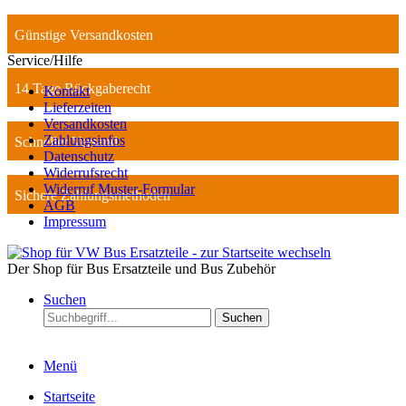
Günstige Versandkosten
Service/Hilfe
14 Tage Rückgaberecht
Kontakt
Lieferzeiten
Versandkosten
Zahlungsinfos
Schneller Versand
Datenschutz
Widerrufsrecht
Widerruf Muster-Formular
Sichere Zahlungsmethoden
AGB
Impressum
Der Shop für Bus Ersatzteile und Bus Zubehör
Suchen
Suchen
Menü
Startseite