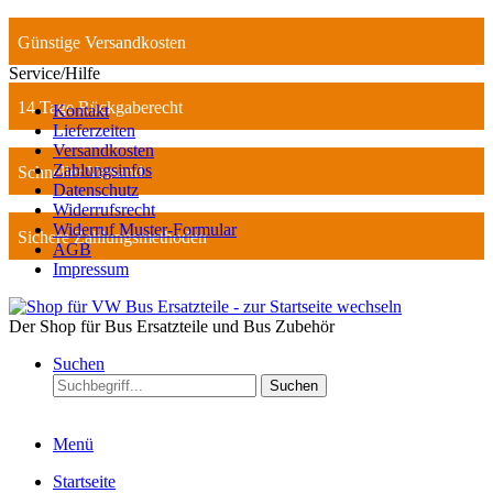
Günstige Versandkosten
Service/Hilfe
14 Tage Rückgaberecht
Kontakt
Lieferzeiten
Versandkosten
Zahlungsinfos
Schneller Versand
Datenschutz
Widerrufsrecht
Widerruf Muster-Formular
Sichere Zahlungsmethoden
AGB
Impressum
Der Shop für Bus Ersatzteile und Bus Zubehör
Suchen
Suchen
Menü
Startseite