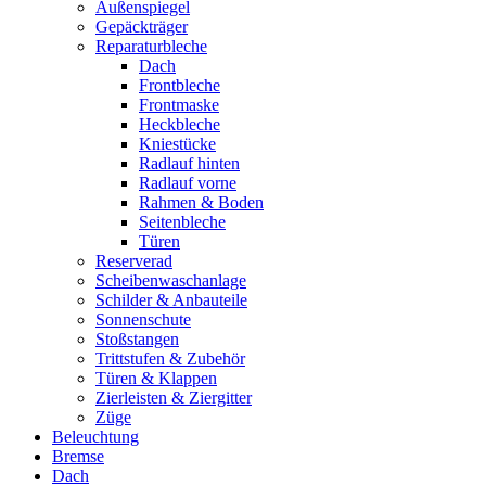
Außenspiegel
Gepäckträger
Reparaturbleche
Dach
Frontbleche
Frontmaske
Heckbleche
Kniestücke
Radlauf hinten
Radlauf vorne
Rahmen & Boden
Seitenbleche
Türen
Reserverad
Scheibenwaschanlage
Schilder & Anbauteile
Sonnenschute
Stoßstangen
Trittstufen & Zubehör
Türen & Klappen
Zierleisten & Ziergitter
Züge
Beleuchtung
Bremse
Dach