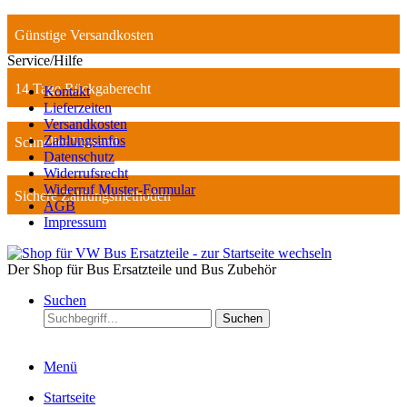
Günstige Versandkosten
Service/Hilfe
14 Tage Rückgaberecht
Kontakt
Lieferzeiten
Versandkosten
Zahlungsinfos
Schneller Versand
Datenschutz
Widerrufsrecht
Widerruf Muster-Formular
Sichere Zahlungsmethoden
AGB
Impressum
Der Shop für Bus Ersatzteile und Bus Zubehör
Suchen
Suchen
Menü
Startseite