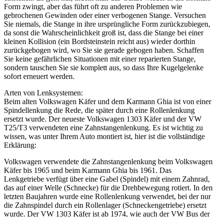
Form zwingt, aber das führt oft zu anderen Problemen wie
gebrochenen Gewinden oder einer verbogenen Stange. Versuchen
Sie niemals, die Stange in ihre ursprüngliche Form zurückzubiegen,
da sonst die Wahrscheinlichkeit groß ist, dass die Stange bei einer
kleinen Kollision (ein Bordsteinstein reicht aus) wieder dorthin
zurückgebogen wird, wo Sie sie gerade gebogen haben. Schaffen
Sie keine gefährlichen Situationen mit einer reparierten Stange,
sondern tauschen Sie sie komplett aus, so dass Ihre Kugelgelenke
sofort erneuert werden.
Arten von Lenksystemen:
Beim alten Volkswagen Käfer und dem Karmann Ghia ist von einer
Spindellenkung die Rede, die später durch eine Rollenlenkung
ersetzt wurde. Der neueste Volkswagen 1303 Käfer und der VW
T25/T3 verwendeten eine Zahnstangenlenkung. Es ist wichtig zu
wissen, was unter Ihrem Auto montiert ist, hier ist die vollständige
Erklärung:
Volkswagen verwendete die Zahnstangenlenkung beim Volkswagen
Käfer bis 1965 und beim Karmann Ghia bis 1961. Das
Lenkgetriebe verfügt über eine Gabel (Spindel) mit einem Zahnrad,
das auf einer Welle (Schnecke) für die Drehbewegung rotiert. In den
letzten Baujahren wurde eine Rollenlenkung verwendet, bei der nur
die Zahnspindel durch ein Rollenlager (Schneckengetriebe) ersetzt
wurde. Der VW 1303 Käfer ist ab 1974, wie auch der VW Bus der