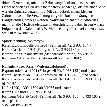
dritten Generation, mit einer Zahnstangenlenkung ausgestattet.
Dabei handelt es sich um eine rechteckige Stange, die auf einer Seite
wie ein Zahnrad verzahnt ist. Mit dem Ritzel, einem kleinen
Zahnrad, das in die Verzahnung eingreift, kann die Stange in
Längsrichtung bewegt werden. Volkswagen hat diese Änderung
nicht für alle Modelle gleichzeitig durchgeführt, daher haben wir im
Folgenden die Daten und VW-Modelle aufgeführt, bei denen dieses
System verwendet wurde.
Spindelrichtung (Sektortyp) :
Käfer Exportmodelle bis 1961 (Fahrgestell-Nr. 3 933 184 )
Käfer Cabrio bis 1961 (Fahrgestell-Nr. 3 933 184 )
Käfer für den Inlandsmarkt (Standardausführung) bis 7/1965
Karmann Ghia bis 1961 (Fahrgestell-Nr. 3 933 184 )
Rollenlenkung: Käfer (Walzenausführung) :
Exportmodelle ab 1961 (Fahrgestell-Nr. 3 933 185 ) und später
Käfer Cabriolet ab 1961 (Fahrgestell-Nr. 3 933 185 ) und später
Käfer Cabriolet ab 1961 (Fahrgestell-Nr. 3 933 185 ). 3 933 185 )
bis 7/1974
Käfer 1200, 1300, 1500 ab 8/1965 und später
Käfer 1302 und 1303 bis 7/1974
Karmann Ghia ab 1961 (Fahrgestell-Nr. 3 933 185 ). 3 933 185 )
und später
VW Bus bis 7/1979