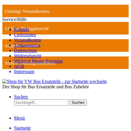
Günstige Versandkosten
Service/Hilfe
14 Tage Rückgaberecht
Kontakt
Lieferzeiten
Versandkosten
Zahlungsinfos
Schneller Versand
Datenschutz
Widerrufsrecht
Widerruf Muster-Formular
Sichere Zahlungsmethoden
AGB
Impressum
Der Shop für Bus Ersatzteile und Bus Zubehör
Suchen
Suchen
Menü
Startseite