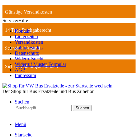
Günstige Versandkosten
Service/Hilfe
14 Tage Rückgaberecht
Kontakt
Lieferzeiten
Versandkosten
Zahlungsinfos
Schneller Versand
Datenschutz
Widerrufsrecht
Widerruf Muster-Formular
Sichere Zahlungsmethoden
AGB
Impressum
Der Shop für Bus Ersatzteile und Bus Zubehör
Suchen
Suchen
Menü
Startseite