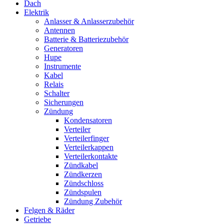
Dach
Elektrik
Anlasser & Anlasserzubehör
Antennen
Batterie & Batteriezubehör
Generatoren
Hupe
Instrumente
Kabel
Relais
Schalter
Sicherungen
Zündung
Kondensatoren
Verteiler
Verteilerfinger
Verteilerkappen
Verteilerkontakte
Zündkabel
Zündkerzen
Zündschloss
Zündspulen
Zündung Zubehör
Felgen & Räder
Getriebe