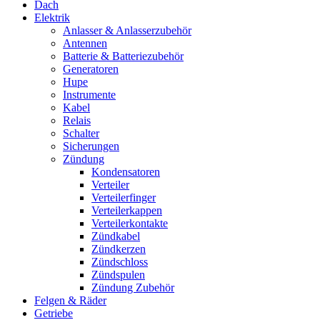
Dach
Elektrik
Anlasser & Anlasserzubehör
Antennen
Batterie & Batteriezubehör
Generatoren
Hupe
Instrumente
Kabel
Relais
Schalter
Sicherungen
Zündung
Kondensatoren
Verteiler
Verteilerfinger
Verteilerkappen
Verteilerkontakte
Zündkabel
Zündkerzen
Zündschloss
Zündspulen
Zündung Zubehör
Felgen & Räder
Getriebe