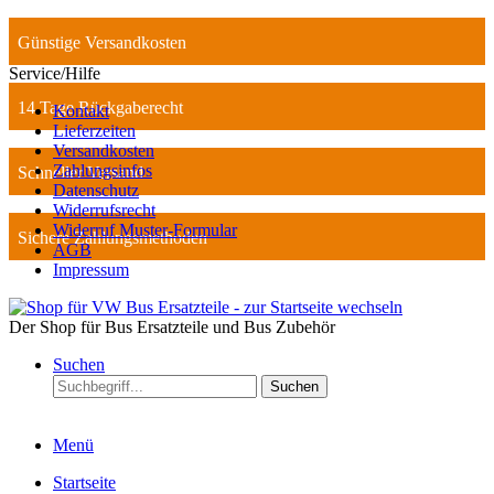
Günstige Versandkosten
Service/Hilfe
14 Tage Rückgaberecht
Kontakt
Lieferzeiten
Versandkosten
Zahlungsinfos
Schneller Versand
Datenschutz
Widerrufsrecht
Widerruf Muster-Formular
Sichere Zahlungsmethoden
AGB
Impressum
Der Shop für Bus Ersatzteile und Bus Zubehör
Suchen
Suchen
Menü
Startseite