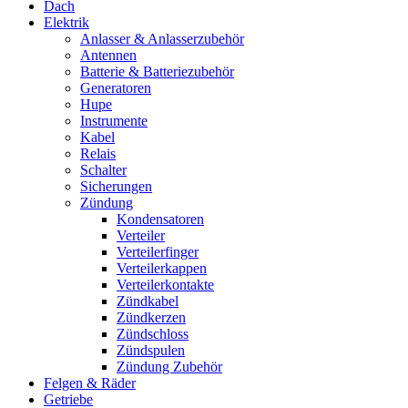
Dach
Elektrik
Anlasser & Anlasserzubehör
Antennen
Batterie & Batteriezubehör
Generatoren
Hupe
Instrumente
Kabel
Relais
Schalter
Sicherungen
Zündung
Kondensatoren
Verteiler
Verteilerfinger
Verteilerkappen
Verteilerkontakte
Zündkabel
Zündkerzen
Zündschloss
Zündspulen
Zündung Zubehör
Felgen & Räder
Getriebe