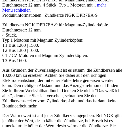
Durchmesser: 12 mm. 4 Stück. Typ 1 Motoren mit...
mehr
Menü schließen
Produktinformationen "Zündkerze NGK DPR7EA-9"
Zündkerzen NGK DPR7EA-9 für Magnum-Zylinderköpfe.
Durchmesser: 12 mm.
4 Stück.
Typ 1 Motoren mit Magnum Zylinderköpfen:
T1 Bus 1200 | 1500.
T2 Bus 1300 | 1600.
CT / CZ Motoren mit Magnum Zylinderköpfen:
T3 Bus 1600.
Aus Gründen der Zuverlässigkeit ist es ratsam, die Zündkerzen alle
10.000 km zu ersetzen. Achten Sie dabei auf den richtigen
Elektrodenabstand, der mit einer Fühlerlehre gemessen werden
kann. Den richtigen Abstand und das Anzugsdrehmoment finden
Sie in Ihrem Werkstatthandbuch. Denken Sie nicht: "Das weiß ich
alles", denn ehe Sie sich versehen, schrauben Sie den
Zündkerzenstecker vom Zylinderkopf ab, und das ist dann keine
Routinearbeit mehr.
Der Wärmewert ist auf jeder Zündkerze angegeben. Bei NGK gilt:
je höher der Wert, desto kälter die Zündkerze, bei Bosch ist es
umgekehrt: je höher der Wert, desto wärmer die Zündkerze. Sie