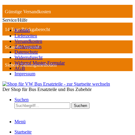
Günstige Versandkosten
Service/Hilfe
14 Tage Rückgaberecht
Kontakt
Lieferzeiten
Versandkosten
Zahlungsinfos
Schneller Versand
Datenschutz
Widerrufsrecht
Widerruf Muster-Formular
Sichere Zahlungsmethoden
AGB
Impressum
Der Shop für Bus Ersatzteile und Bus Zubehör
Suchen
Suchen
Menü
Startseite