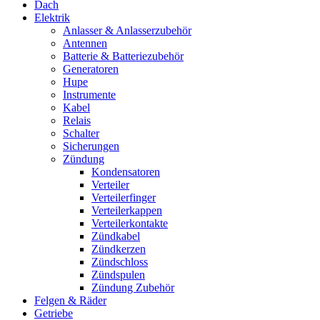
Dach
Elektrik
Anlasser & Anlasserzubehör
Antennen
Batterie & Batteriezubehör
Generatoren
Hupe
Instrumente
Kabel
Relais
Schalter
Sicherungen
Zündung
Kondensatoren
Verteiler
Verteilerfinger
Verteilerkappen
Verteilerkontakte
Zündkabel
Zündkerzen
Zündschloss
Zündspulen
Zündung Zubehör
Felgen & Räder
Getriebe