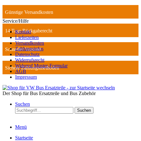
Günstige Versandkosten
Service/Hilfe
14 Tage Rückgaberecht
Kontakt
Lieferzeiten
Versandkosten
Zahlungsinfos
Schneller Versand
Datenschutz
Widerrufsrecht
Widerruf Muster-Formular
Sichere Zahlungsmethoden
AGB
Impressum
Der Shop für Bus Ersatzteile und Bus Zubehör
Suchen
Suchen
Menü
Startseite