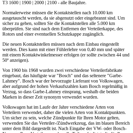
T3 1600 | 1900 | 2000 | 2100 - alle Baujahre.
Normalerweise müssen die Kontaktstellen nach 10.000 km
ausgetauscht werden, da sie abgenutzt oder eingebrannt sind. Um
sicher zu gehen, sollten Sie die Kontaktstellen alle 5.000 km
überprüfen. Sie sind nach dem Entfernen der Verteilerkappe, des
Rotors und einer eventuellen Schutzkappe zugänglich.
Die neuen Kontaktstellen müssen nach dem Einbau eingestellt
werden. Dies kann mit einer Fühlerlehre von 0,40 mm und später
mit einem Kontaktwinkelmesser erfolgen (er sollte zwischen 44 und
50º anzeigen).
Von 1960 bis 1968 wurden zwei verschiedene Verteilerfabrikate
eingebaut, das häufigste war "Bosch" und das seltenere "Garbe-
Lahmey". Bosch war der bevorzugte Lieferant von Volkswagen,
aber aufgrund der hohen Verkaufszahlen kam Bosch regelmäßig in
Verzug, so dass Garbe-Lahmey einsprang, weshalb die beiden
Marken in dieser Zeit synonym verwendet wurden.
Volkswagen hat im Laufe der Jahre verschiedene Arten von
Verteilern verwendet, daher die vielen Arten von Kontaktpunkten.
Um sicher zu sein, welche Zündpunkte für Ihren Motor gelten,
verwenden Sie das Verteiler-/Zündwerkzeug, das im blauen Bereich
unter dem Bild dargestellt ist. Nach Eingabe der VW- oder Bosch-