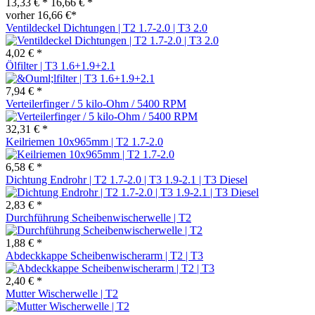
13,33 € *
16,66 € *
vorher 16,66 €*
Ventildeckel Dichtungen | T2 1.7-2.0 | T3 2.0
4,02 € *
Ölfilter | T3 1.6+1.9+2.1
7,94 € *
Verteilerfinger / 5 kilo-Ohm / 5400 RPM
32,31 € *
Keilriemen 10x965mm | T2 1.7-2.0
6,58 € *
Dichtung Endrohr | T2 1.7-2.0 | T3 1.9-2.1 | T3 Diesel
2,83 € *
Durchführung Scheibenwischerwelle | T2
1,88 € *
Abdeckkappe Scheibenwischerarm | T2 | T3
2,40 € *
Mutter Wischerwelle | T2