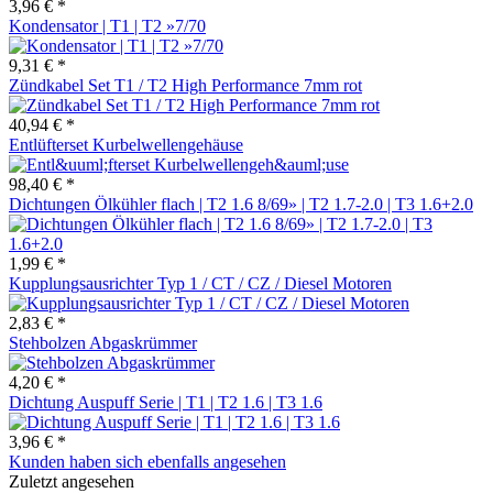
3,96 € *
Kondensator | T1 | T2 »7/70
9,31 € *
Zündkabel Set T1 / T2 High Performance 7mm rot
40,94 € *
Entlüfterset Kurbelwellengehäuse
98,40 € *
Dichtungen Ölkühler flach | T2 1.6 8/69» | T2 1.7-2.0 | T3 1.6+2.0
1,99 € *
Kupplungsausrichter Typ 1 / CT / CZ / Diesel Motoren
2,83 € *
Stehbolzen Abgaskrümmer
4,20 € *
Dichtung Auspuff Serie | T1 | T2 1.6 | T3 1.6
3,96 € *
Kunden haben sich ebenfalls angesehen
Zuletzt angesehen