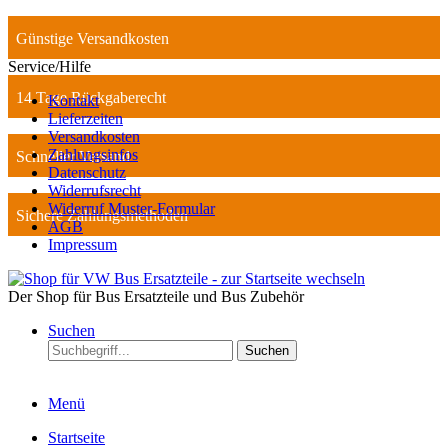
Günstige Versandkosten
Service/Hilfe
14 Tage Rückgaberecht
Kontakt
Lieferzeiten
Versandkosten
Zahlungsinfos
Schneller Versand
Datenschutz
Widerrufsrecht
Widerruf Muster-Formular
Sichere Zahlungsmethoden
AGB
Impressum
Der Shop für Bus Ersatzteile und Bus Zubehör
Suchen
Suchen
Menü
Startseite