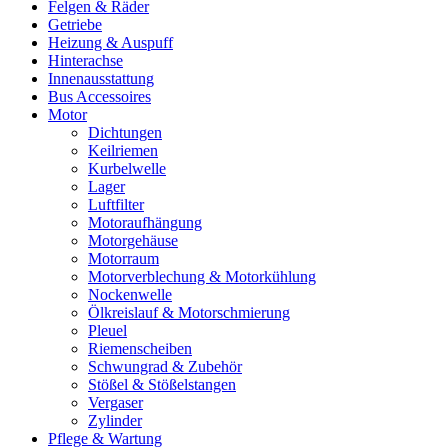
Felgen & Räder
Getriebe
Heizung & Auspuff
Hinterachse
Innenausstattung
Bus Accessoires
Motor
Dichtungen
Keilriemen
Kurbelwelle
Lager
Luftfilter
Motoraufhängung
Motorgehäuse
Motorraum
Motorverblechung & Motorkühlung
Nockenwelle
Ölkreislauf & Motorschmierung
Pleuel
Riemenscheiben
Schwungrad & Zubehör
Stößel & Stößelstangen
Vergaser
Zylinder
Pflege & Wartung