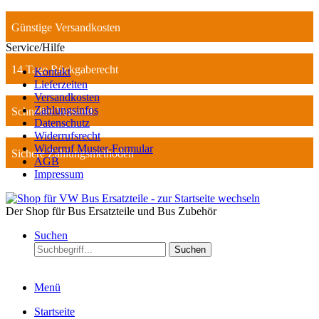
Günstige Versandkosten
Service/Hilfe
14 Tage Rückgaberecht
Kontakt
Lieferzeiten
Versandkosten
Zahlungsinfos
Schneller Versand
Datenschutz
Widerrufsrecht
Widerruf Muster-Formular
Sichere Zahlungsmethoden
AGB
Impressum
Der Shop für Bus Ersatzteile und Bus Zubehör
Suchen
Suchen
Menü
Startseite