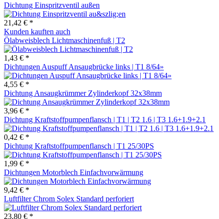
Dichtung Einspritzventil außen
21,42 € *
Kunden kauften auch
Ölabweisblech Lichtmaschinenfuß | T2
1,43 € *
Dichtungen Auspuff Ansaugbrücke links | T1 8/64»
4,55 € *
Dichtung Ansaugkrümmer Zylinderkopf 32x38mm
3,96 € *
Dichtung Kraftstoffpumpenflansch | T1 | T2 1.6 | T3 1.6+1.9+2.1
0,42 € *
Dichtung Kraftstoffpumpenflansch | T1 25/30PS
1,99 € *
Dichtungen Motorblech Einfachvorwärmung
9,42 € *
Luftfilter Chrom Solex Standard perforiert
23,80 € *