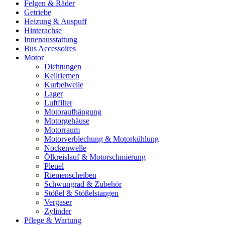
Felgen & Räder
Getriebe
Heizung & Auspuff
Hinterachse
Innenausstattung
Bus Accessoires
Motor
Dichtungen
Keilriemen
Kurbelwelle
Lager
Luftfilter
Motoraufhängung
Motorgehäuse
Motorraum
Motorverblechung & Motorkühlung
Nockenwelle
Ölkreislauf & Motorschmierung
Pleuel
Riemenscheiben
Schwungrad & Zubehör
Stößel & Stößelstangen
Vergaser
Zylinder
Pflege & Wartung