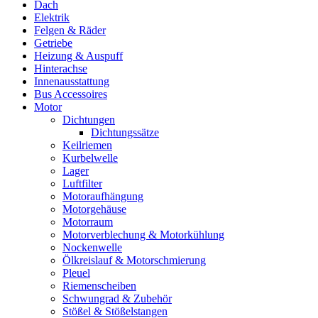
Dach
Elektrik
Felgen & Räder
Getriebe
Heizung & Auspuff
Hinterachse
Innenausstattung
Bus Accessoires
Motor
Dichtungen
Dichtungssätze
Keilriemen
Kurbelwelle
Lager
Luftfilter
Motoraufhängung
Motorgehäuse
Motorraum
Motorverblechung & Motorkühlung
Nockenwelle
Ölkreislauf & Motorschmierung
Pleuel
Riemenscheiben
Schwungrad & Zubehör
Stößel & Stößelstangen