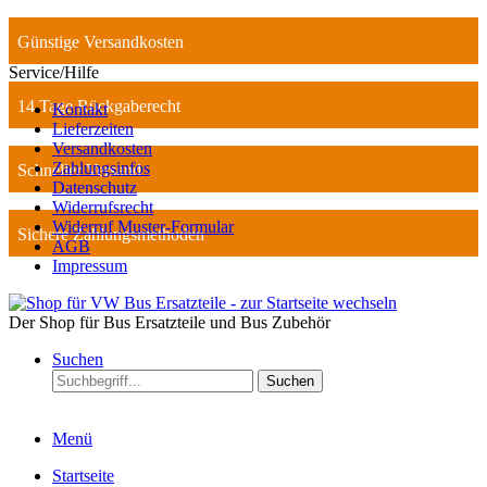
Günstige Versandkosten
Service/Hilfe
14 Tage Rückgaberecht
Kontakt
Lieferzeiten
Versandkosten
Zahlungsinfos
Schneller Versand
Datenschutz
Widerrufsrecht
Widerruf Muster-Formular
Sichere Zahlungsmethoden
AGB
Impressum
Der Shop für Bus Ersatzteile und Bus Zubehör
Suchen
Suchen
Menü
Startseite