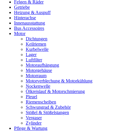
Felgen & Räder
Getriebe
Heizung & Auspuff
Hinterachse
Innenausstattung
Bus Accessoires
Motor
Dichtungen
Keilriemen
Kurbelwelle
Lager
Luftfilter
Motoraufhängung
Motorgehäuse
Motorraum
Motorverblechung & Motorkühlung
Nockenwelle
Ölkreislauf & Motorschmierung
Pleuel
Riemenscheiben
Schwungrad & Zubehör
Stößel & Stößelstangen
Vergaser
Zylinder
Pflege & Wartung