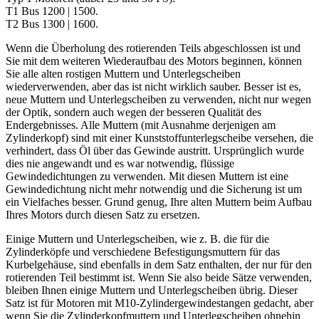
T1 Bus 1200 | 1500.
T2 Bus 1300 | 1600.
Wenn die Überholung des rotierenden Teils abgeschlossen ist und
Sie mit dem weiteren Wiederaufbau des Motors beginnen, können
Sie alle alten rostigen Muttern und Unterlegscheiben
wiederverwenden, aber das ist nicht wirklich sauber. Besser ist es,
neue Muttern und Unterlegscheiben zu verwenden, nicht nur wegen
der Optik, sondern auch wegen der besseren Qualität des
Endergebnisses. Alle Muttern (mit Ausnahme derjenigen am
Zylinderkopf) sind mit einer Kunststoffunterlegscheibe versehen, die
verhindert, dass Öl über das Gewinde austritt. Ursprünglich wurde
dies nie angewandt und es war notwendig, flüssige
Gewindedichtungen zu verwenden. Mit diesen Muttern ist eine
Gewindedichtung nicht mehr notwendig und die Sicherung ist um
ein Vielfaches besser. Grund genug, Ihre alten Muttern beim Aufbau
Ihres Motors durch diesen Satz zu ersetzen.
Einige Muttern und Unterlegscheiben, wie z. B. die für die
Zylinderköpfe und verschiedene Befestigungsmuttern für das
Kurbelgehäuse, sind ebenfalls in dem Satz enthalten, der nur für den
rotierenden Teil bestimmt ist. Wenn Sie also beide Sätze verwenden,
bleiben Ihnen einige Muttern und Unterlegscheiben übrig. Dieser
Satz ist für Motoren mit M10-Zylindergewindestangen gedacht, aber
wenn Sie die Zylinderkopfmuttern und Unterlegscheiben ohnehin