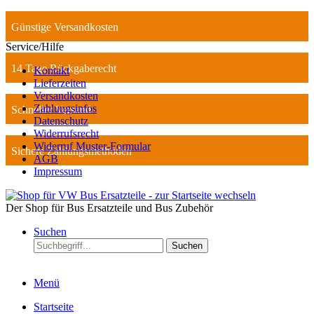
Günstige Versandkosten
Service/Hilfe
14 Tage Rückgaberecht
Kontakt
Lieferzeiten
Versandkosten
Zahlungsinfos
Schneller Versand
Datenschutz
Widerrufsrecht
Widerruf Muster-Formular
Sichere Zahlungsmethoden
AGB
Impressum
Der Shop für Bus Ersatzteile und Bus Zubehör
Suchen
Suchen
Menü
Startseite