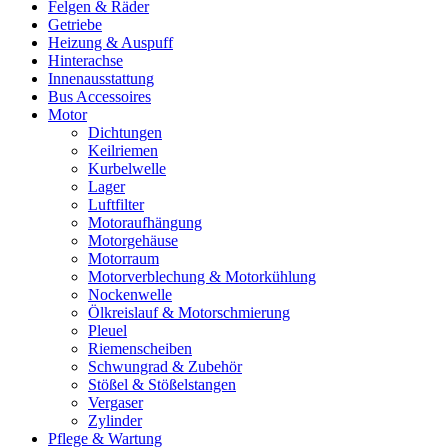
Felgen & Räder
Getriebe
Heizung & Auspuff
Hinterachse
Innenausstattung
Bus Accessoires
Motor
Dichtungen
Keilriemen
Kurbelwelle
Lager
Luftfilter
Motoraufhängung
Motorgehäuse
Motorraum
Motorverblechung & Motorkühlung
Nockenwelle
Ölkreislauf & Motorschmierung
Pleuel
Riemenscheiben
Schwungrad & Zubehör
Stößel & Stößelstangen
Vergaser
Zylinder
Pflege & Wartung