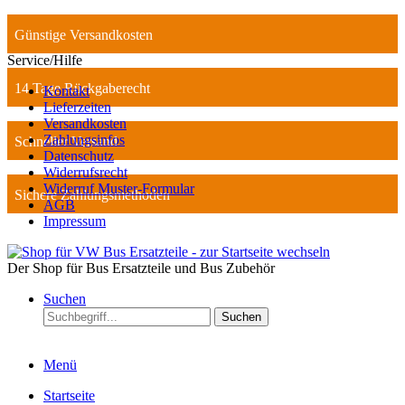
Günstige Versandkosten
Service/Hilfe
14 Tage Rückgaberecht
Kontakt
Lieferzeiten
Versandkosten
Zahlungsinfos
Schneller Versand
Datenschutz
Widerrufsrecht
Widerruf Muster-Formular
Sichere Zahlungsmethoden
AGB
Impressum
Der Shop für Bus Ersatzteile und Bus Zubehör
Suchen
Suchen
Menü
Startseite