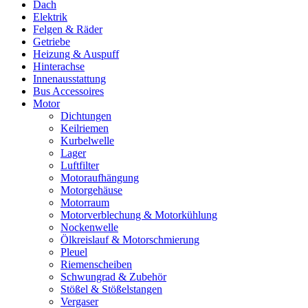
Dach
Elektrik
Felgen & Räder
Getriebe
Heizung & Auspuff
Hinterachse
Innenausstattung
Bus Accessoires
Motor
Dichtungen
Keilriemen
Kurbelwelle
Lager
Luftfilter
Motoraufhängung
Motorgehäuse
Motorraum
Motorverblechung & Motorkühlung
Nockenwelle
Ölkreislauf & Motorschmierung
Pleuel
Riemenscheiben
Schwungrad & Zubehör
Stößel & Stößelstangen
Vergaser