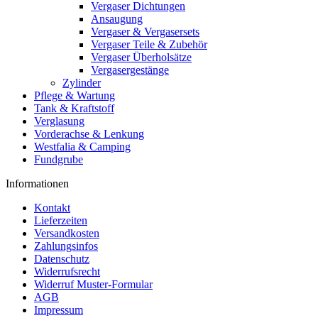
Vergaser Dichtungen
Ansaugung
Vergaser & Vergasersets
Vergaser Teile & Zubehör
Vergaser Überholsätze
Vergasergestänge
Zylinder
Pflege & Wartung
Tank & Kraftstoff
Verglasung
Vorderachse & Lenkung
Westfalia & Camping
Fundgrube
Informationen
Kontakt
Lieferzeiten
Versandkosten
Zahlungsinfos
Datenschutz
Widerrufsrecht
Widerruf Muster-Formular
AGB
Impressum