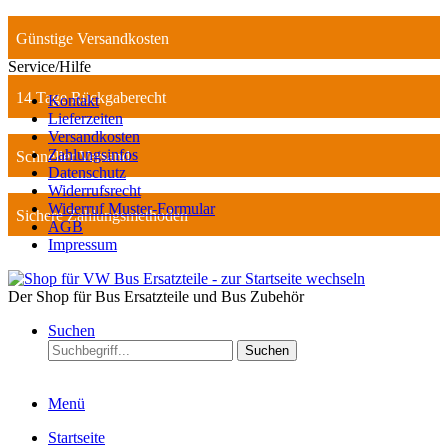
Günstige Versandkosten
Service/Hilfe
14 Tage Rückgaberecht
Kontakt
Lieferzeiten
Versandkosten
Zahlungsinfos
Schneller Versand
Datenschutz
Widerrufsrecht
Widerruf Muster-Formular
Sichere Zahlungsmethoden
AGB
Impressum
Der Shop für Bus Ersatzteile und Bus Zubehör
Suchen
Suchen
Menü
Startseite