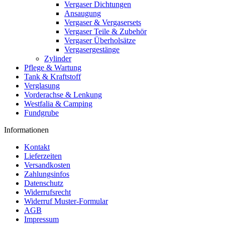
Vergaser Dichtungen
Ansaugung
Vergaser & Vergasersets
Vergaser Teile & Zubehör
Vergaser Überholsätze
Vergasergestänge
Zylinder
Pflege & Wartung
Tank & Kraftstoff
Verglasung
Vorderachse & Lenkung
Westfalia & Camping
Fundgrube
Informationen
Kontakt
Lieferzeiten
Versandkosten
Zahlungsinfos
Datenschutz
Widerrufsrecht
Widerruf Muster-Formular
AGB
Impressum