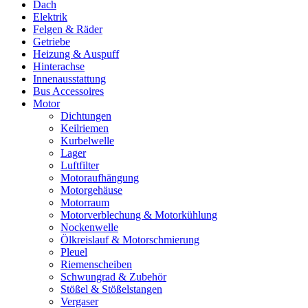
Dach
Elektrik
Felgen & Räder
Getriebe
Heizung & Auspuff
Hinterachse
Innenausstattung
Bus Accessoires
Motor
Dichtungen
Keilriemen
Kurbelwelle
Lager
Luftfilter
Motoraufhängung
Motorgehäuse
Motorraum
Motorverblechung & Motorkühlung
Nockenwelle
Ölkreislauf & Motorschmierung
Pleuel
Riemenscheiben
Schwungrad & Zubehör
Stößel & Stößelstangen
Vergaser