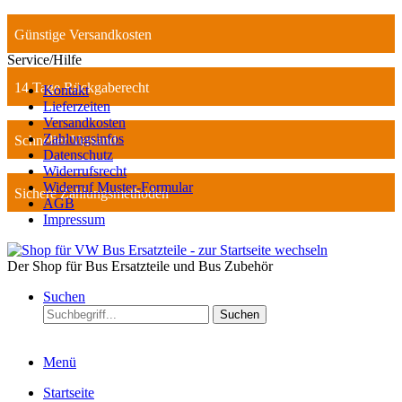
Günstige Versandkosten
Service/Hilfe
14 Tage Rückgaberecht
Kontakt
Lieferzeiten
Versandkosten
Zahlungsinfos
Schneller Versand
Datenschutz
Widerrufsrecht
Widerruf Muster-Formular
Sichere Zahlungsmethoden
AGB
Impressum
Der Shop für Bus Ersatzteile und Bus Zubehör
Suchen
Suchen
Menü
Startseite