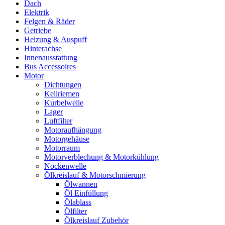
Dach
Elektrik
Felgen & Räder
Getriebe
Heizung & Auspuff
Hinterachse
Innenausstattung
Bus Accessoires
Motor
Dichtungen
Keilriemen
Kurbelwelle
Lager
Luftfilter
Motoraufhängung
Motorgehäuse
Motorraum
Motorverblechung & Motorkühlung
Nockenwelle
Ölkreislauf & Motorschmierung
Ölwannen
Öl Einfüllung
Ölablass
Ölfilter
Ölkreislauf Zubehör