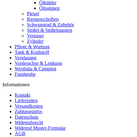
Ölkühler
Ölpumpen
Pleuel
Riemenscheiben
Schwungrad & Zubehör
Stößel & Stößelstangen
Vergaser
Zylinder
Pflege & Wartung
Tank & Kraftstoff
Verglasung
Vorderachse & Lenkung
Westfalia & Camping
Fundgrube
Informationen
Kontakt
Lieferzeiten
Versandkosten
Zahlungsinfos
Datenschutz
Widerrufsrecht
Widerruf Muster-Formular
AGB