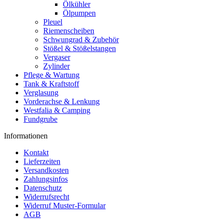
Ölkühler
Ölpumpen
Pleuel
Riemenscheiben
Schwungrad & Zubehör
Stößel & Stößelstangen
Vergaser
Zylinder
Pflege & Wartung
Tank & Kraftstoff
Verglasung
Vorderachse & Lenkung
Westfalia & Camping
Fundgrube
Informationen
Kontakt
Lieferzeiten
Versandkosten
Zahlungsinfos
Datenschutz
Widerrufsrecht
Widerruf Muster-Formular
AGB