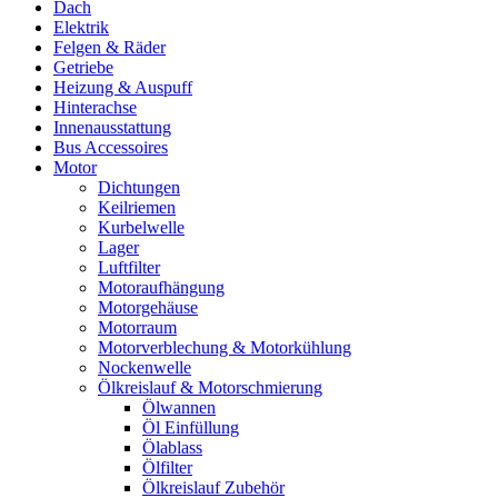
Dach
Elektrik
Felgen & Räder
Getriebe
Heizung & Auspuff
Hinterachse
Innenausstattung
Bus Accessoires
Motor
Dichtungen
Keilriemen
Kurbelwelle
Lager
Luftfilter
Motoraufhängung
Motorgehäuse
Motorraum
Motorverblechung & Motorkühlung
Nockenwelle
Ölkreislauf & Motorschmierung
Ölwannen
Öl Einfüllung
Ölablass
Ölfilter
Ölkreislauf Zubehör