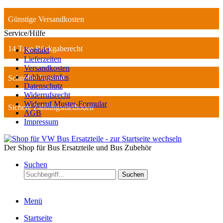
Günstige Versandkosten
Service/Hilfe
14 Tage Rückgaberecht
Kontakt
Lieferzeiten
Versandkosten
Zahlungsinfos
Schneller Versand
Datenschutz
Widerrufsrecht
Widerruf Muster-Formular
Sichere Zahlungsmethoden
AGB
Impressum
Der Shop für Bus Ersatzteile und Bus Zubehör
Suchen
Suchen
Menü
Startseite